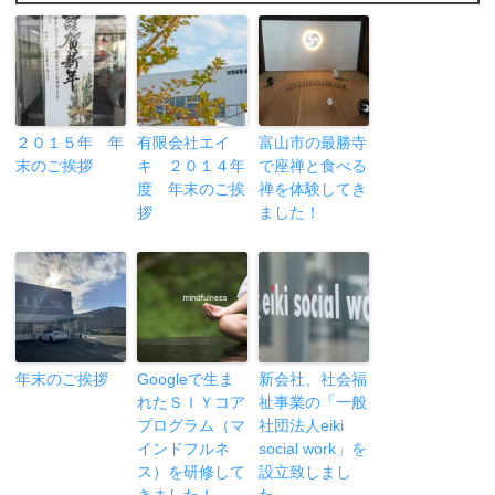
２０１５年 年
有限会社エイ
富山市の最勝寺
末のご挨拶
キ ２０１４年
で座禅と食べる
度 年末のご挨
禅を体験してき
拶
ました！
年末のご挨拶
Googleで生ま
新会社、社会福
れたＳＩＹコア
祉事業の「一般
プログラム（マ
社団法人eiki
インドフルネ
social work」を
ス）を研修して
設立致しまし
きました！
た。