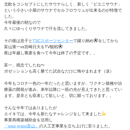
北欧をコンセプトにしたサウナらしく、新しく「ピエニサウナ」
という小さい小屋のサウナでセルフロウリュが出来るのが特徴で
した。
今年最後の朝なので
久々にゆっくりサウナで汗を流してきました。
その後は息子と
TSCスポーツセンター
で蹴り納め
をしてから
富山第一vs宮崎日大をTV観戦
夜は年越し蕎麦を食べて今年は終了の予定です。。
富一、残念でしたね〜
ポゼッションも高く勝てた試合なだけに悔やまれます（涙）
今年もコロナ一色の一年だったと思いますが、ワクチン接種や治
療薬の開発が進み、来年以降に一筋の光が見えてきたと思ってい
ます。是非とも収束して欲しいと、切に願っております。。
そんな今年ではありましたが
エイキでは、今年も新たなチャレンジをして来ました
事業再構築補助金を活用し
「easi grass富山」
の人工芝事業を立ち上げに至りました。