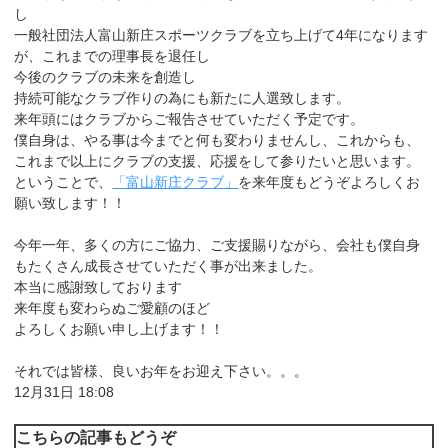
し
一般社団法人富山新庄スポーツクラブを立ち上げて4年になります
が、これまでの理事長を退任し
今後のクラブの未来を創造し
持続可能なクラブ作りの為にも新たに人選致します。
来年頭にはクラブからご報告させていただく予定です。
僕自身は、やる事は今までと何も変わりませんし、これからも、
これまで以上にクラブの支援、応援をして参りたいと思います。
ということで、
「富山新庄クラブ」
を来年度もどうぞよろしくお
願い致します！！
今年一年、多くの方にご協力、ご支援賜りながら、会社も僕自身
もたくさん成長させていただく事が出来ました。
本当に感謝致しております
来年度も変わらぬご愛顧のほど
よろしくお願い申し上げます！！
それでは皆様、良いお年をお迎え下さい。。。
12月31日 18:08
こちらの記事もどうぞ