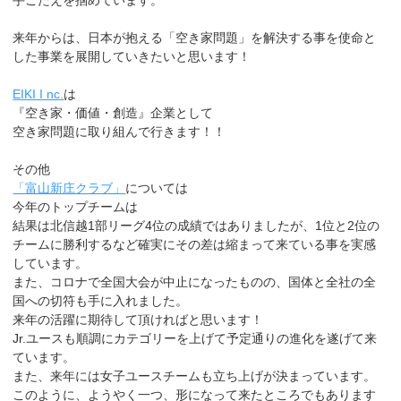
来年からは、日本が抱える「空き家問題」を解決する事を使命と
した事業を展開していきたいと思います！
EIKI I nc.
は
『空き家・価値・創造』企業として
空き家問題に取り組んで行きます！！
その他
「富山新庄クラブ」
については
今年のトップチームは
結果は北信越1部リーグ4位の成績ではありましたが、1位と2位の
チームに勝利するなど確実にその差は縮まって来ている事を実感
しています。
また、コロナで全国大会が中止になったものの、国体と全社の全
国への切符も手に入れました。
来年の活躍に期待して頂ければと思います！
Jr.ユースも順調にカテゴリーを上げて予定通りの進化を遂げて来
ています。
また、来年には女子ユースチームも立ち上げが決まっています。
このように、ようやく一つ、形になって来たところでもあります