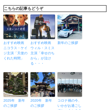
こちらの記事もどうぞ
おすすめ映画
おすすめ映画
新年のご挨拶
ニコラス・ケイ
ウィル・スミス
ジ主演「天使の
主演「幸せのち
くれた時間」
から」が泣け
る・・・
2025年 新年
2020年 新年
コロナ禍の今、
のご挨拶
のご挨拶
いかがお過ごし