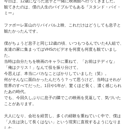
今日は、12歳になった息子と一緒に映画館へ行ってきました。
観てきたのは、僕の人生のバイブルでもある『スタンド・バイ・
ミー』
ファボーレ富山のリバイバル上映、これだけはどうしても息子と
観たかったんです。
僕がちょうど息子と同じ12歳の頃、いつもつるんでいた4人組で、
友達の家に集まってはVHSのビデオを何度も何度も観ていまし
た。
当時は自分たちを映画のキャラに重ねて、「お前はテディな」
「俺はクリス！」なんて役を振り分けて。
今思えば、本当にバカなことばかりしていました（笑）。
何がそんなに面白かったんだろう？って思うけど、当時はそれが
世界のすべてだった。1日や1年が、驚くほど長く、濃く感じられ
たあの時代。
でも、今回久しぶりに息子の隣でこの映画を見返して、気づいた
ことがあります。
大人になり、会社を経営し、多くの経験を重ねていく中で、僕は
「人生は決して長くはない」という現実に直視するようになりま
した。